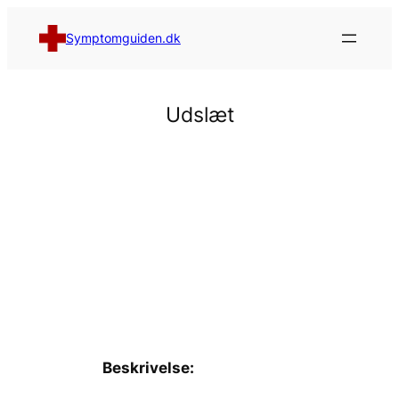
Spring
til
Symptomguiden.dk
indhold
Udslæt
Beskrivelse: