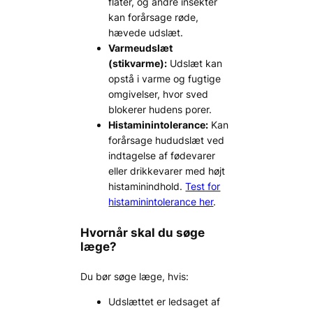
flåter, og andre insekter
kan forårsage røde,
hævede udslæt.
Varmeudslæt
(stikvarme):
Udslæt kan
opstå i varme og fugtige
omgivelser, hvor sved
blokerer hudens porer.
Histaminintolerance:
Kan
forårsage hududslæt ved
indtagelse af fødevarer
eller drikkevarer med højt
histaminindhold.
Test for
histaminintolerance her
.
Hvornår skal du søge
læge?
Du bør søge læge, hvis:
Udslættet er ledsaget af