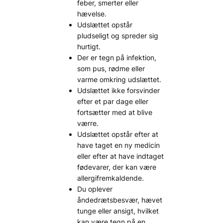
feber, smerter eller
hævelse.
Udslættet opstår
pludseligt og spreder sig
hurtigt.
Der er tegn på infektion,
som pus, rødme eller
varme omkring udslættet.
Udslættet ikke forsvinder
efter et par dage eller
fortsætter med at blive
værre.
Udslættet opstår efter at
have taget en ny medicin
eller efter at have indtaget
fødevarer, der kan være
allergifremkaldende.
Du oplever
åndedrætsbesvær, hævet
tunge eller ansigt, hvilket
kan være tegn på en