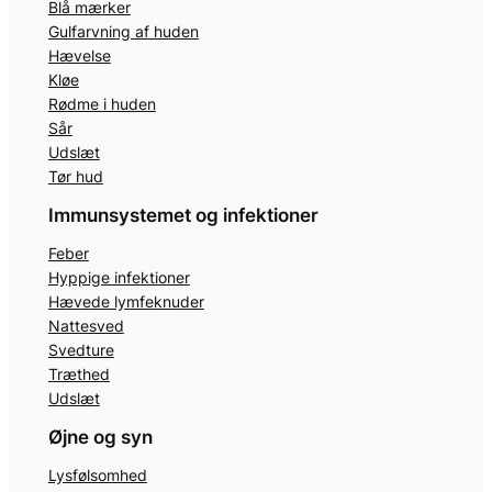
Blå mærker
Gulfarvning af huden
Hævelse
Kløe
Rødme i huden
Sår
Udslæt
Tør hud
Immunsystemet og infektioner
Feber
Hyppige infektioner
Hævede lymfeknuder
Nattesved
Svedture
Træthed
Udslæt
Øjne og syn
Lysfølsomhed