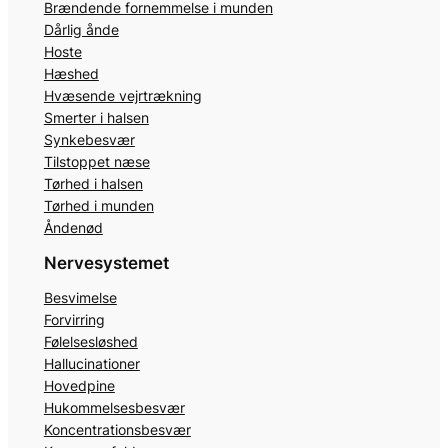
Brændende fornemmelse i munden
Dårlig ånde
Hoste
Hæshed
Hvæsende vejrtrækning
Smerter i halsen
Synkebesvær
Tilstoppet næse
Tørhed i halsen
Tørhed i munden
Åndenød
Nervesystemet
Besvimelse
Forvirring
Følelsesløshed
Hallucinationer
Hovedpine
Hukommelsesbesvær
Koncentrationsbesvær