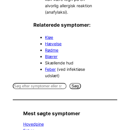
alvorlig allergisk reaktion
(anafylaksi).
Relaterede symptomer:
Kløe
Hævelse
Rødme
Blærer
Skællende hud
Feber
(ved infektiøse
udslæt)
S
Søg
e
a
r
c
Mest søgte symptomer
h
Hovedpine