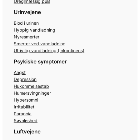
Ureglmæssig puls
Urinvejene
Blod i urinen
Hyppig vandladning
Nyresmerter
Smerter ved vandladning
Ufrivillig vandladning (Inkontinens)
Psykiske symptomer
Angst
Depression
Hukommelsestab
Humørsvingninger
Hypersomni
Irritabilitet
Paranoia
Søvnløshed
Luftvejene