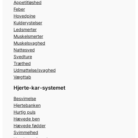
Appetitløshed
Feber
Hovedpine
Kulderystelser
Ledsmerter
Muskelsmerter
Muskelsvaghed
Nattesved
Svedture
Træthed
Udmattelse/svaghed
Vægttab
Hjerte-kar-systemet
Besvimelse
Hjertebanken
Hurtig puls
Hævede ben
Hævede fødder
Svimmelhed