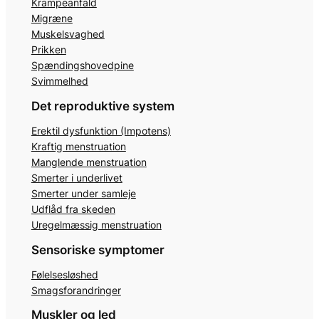
Krampeanfald
Migræne
Muskelsvaghed
Prikken
Spændingshovedpine
Svimmelhed
Det reproduktive system
Erektil dysfunktion (Impotens)
Kraftig menstruation
Manglende menstruation
Smerter i underlivet
Smerter under samleje
Udflåd fra skeden
Uregelmæssig menstruation
Sensoriske symptomer
Følelsesløshed
Smagsforandringer
Muskler og led