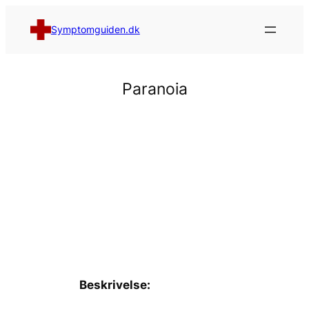
Spring
til
Symptomguiden.dk
indhold
Paranoia
Beskrivelse: