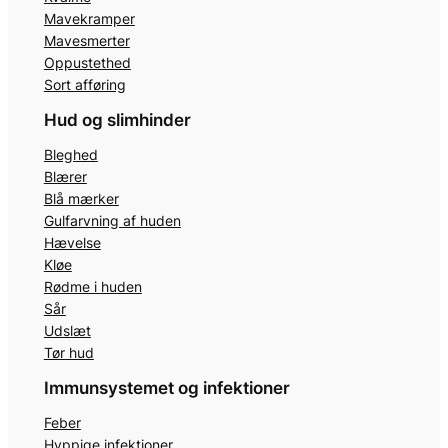
Mavekramper
Mavesmerter
Oppustethed
Sort afføring
Hud og slimhinder
Bleghed
Blærer
Blå mærker
Gulfarvning af huden
Hævelse
Kløe
Rødme i huden
Sår
Udslæt
Tør hud
Immunsystemet og infektioner
Feber
Hyppige infektioner