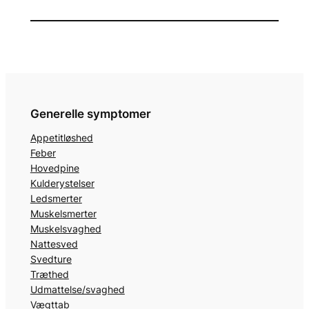
Generelle symptomer
Appetitløshed
Feber
Hovedpine
Kulderystelser
Ledsmerter
Muskelsmerter
Muskelsvaghed
Nattesved
Svedture
Træthed
Udmattelse/svaghed
Vægttab