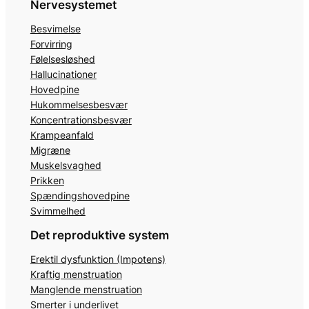
Nervesystemet
Besvimelse
Forvirring
Følelsesløshed
Hallucinationer
Hovedpine
Hukommelsesbesvær
Koncentrationsbesvær
Krampeanfald
Migræne
Muskelsvaghed
Prikken
Spændingshovedpine
Svimmelhed
Det reproduktive system
Erektil dysfunktion (Impotens)
Kraftig menstruation
Manglende menstruation
Smerter i underlivet