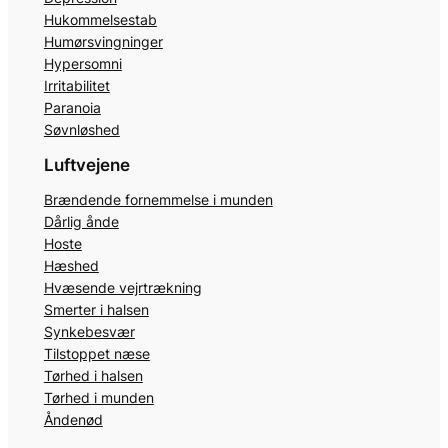
Hukommelsestab
Humørsvingninger
Hypersomni
Irritabilitet
Paranoia
Søvnløshed
Luftvejene
Brændende fornemmelse i munden
Dårlig ånde
Hoste
Hæshed
Hvæsende vejrtrækning
Smerter i halsen
Synkebesvær
Tilstoppet næse
Tørhed i halsen
Tørhed i munden
Åndenød