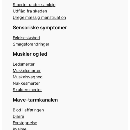
Smerter under samleje
Udflåd fra skeden
Uregelmæssig menstruation
Sensoriske symptomer
Følelsesløshed
Smagsforandringer
Muskler og led
Ledsmerter
Muskelsmerter
Muskelsvaghed
Nakkesmerter
Skuldersmerter
Mave-tarmkanalen
Blod i afføringen
Diarré
Forstoppelse
Kvalme