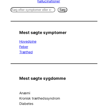
hallucinationer
S
Søg
e
a
r
c
Mest søgte symptomer
h
Hovedpine
Feber
Træthed
Mest søgte sygdomme
Anæmi
Kronisk træthedssyndrom
Diabetes