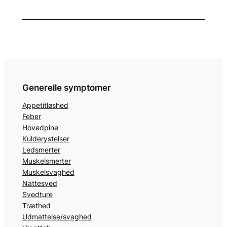
Generelle symptomer
Appetitløshed
Feber
Hovedpine
Kulderystelser
Ledsmerter
Muskelsmerter
Muskelsvaghed
Nattesved
Svedture
Træthed
Udmattelse/svaghed