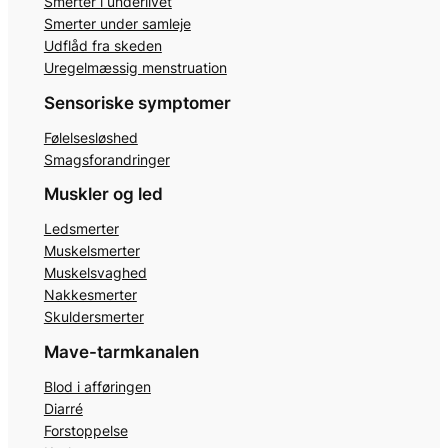
Smerter i underlivet
Smerter under samleje
Udflåd fra skeden
Uregelmæssig menstruation
Sensoriske symptomer
Følelsesløshed
Smagsforandringer
Muskler og led
Ledsmerter
Muskelsmerter
Muskelsvaghed
Nakkesmerter
Skuldersmerter
Mave-tarmkanalen
Blod i afføringen
Diarré
Forstoppelse