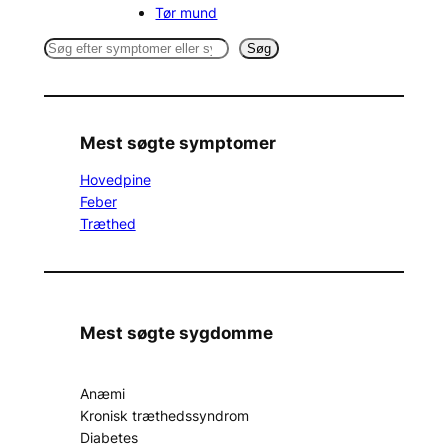
Tør mund
S
Søg
e
a
r
c
Mest søgte symptomer
h
Hovedpine
Feber
Træthed
Mest søgte sygdomme
Anæmi
Kronisk træthedssyndrom
Diabetes