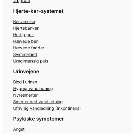
Vægttab
Hjerte-kar-systemet
Besvimelse
Hjertebanken
Hurtig puls
Hævede ben
Hævede fødder
Svimmelhed
Ureglmæssig puls
Urinvejene
Blod i urinen
Hyppig vandladning
Nyresmerter
Smerter ved vandladning
Ufrivillig vandladning (Inkontinens)
Psykiske symptomer
Angst