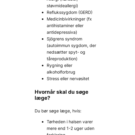
støvmideallergi)
Reflukssygdom (GERD)
Medicinbivirkninger (fx
antihistaminer eller
antidepressiva)
Sjögrens syndrom
(autoimmun sygdom, der
nedsætter spyt- og
tåreproduktion)
Rygning eller
alkoholforbrug
Stress eller nervøsitet
Hvornår skal du søge
læge?
Du bør søge læge, hvis:
Tørheden i halsen varer
mere end 1-2 uger uden
forklaring