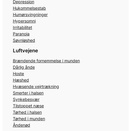
Depression
Hukommelsestab
Humørsvingninger
Hypersomni
Irritabilitet
Paranoia
Søvnløshed
Luftvejene
Brændende fornemmelse i munden
Dårlig ånde
Hoste
Hæshed
Hvæsende vejrtrækning
Smerter i halsen
Synkebesvær
Tilstoppet næse
Tørhed i halsen
Tørhed i munden
Åndenød