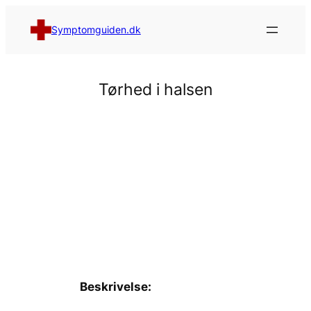
Spring
til
Symptomguiden.dk
indhold
Tørhed i halsen
Beskrivelse: