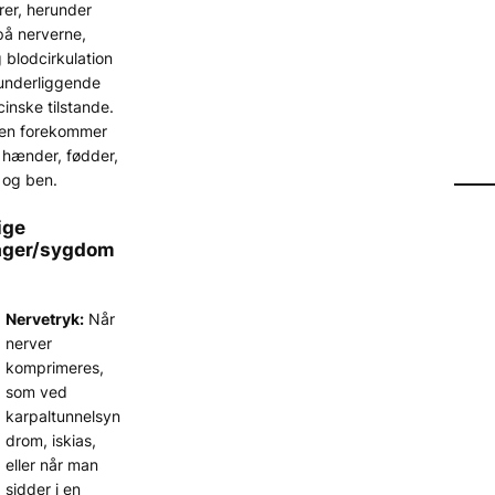
rer, herunder
på nerverne,
g blodcirkulation
 underliggende
inske tilstande.
ken forekommer
i hænder, fødder,
 og ben.
ige
ager/sygdom
Nervetryk:
Når
nerver
komprimeres,
som ved
karpaltunnelsyn
drom, iskias,
eller når man
sidder i en