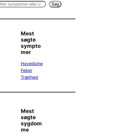
Søg
Mest
søgte
sympto
mer
Hovedpine
Feber
Træthed
Mest
søgte
sygdom
me