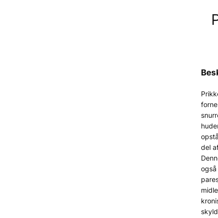
Besk
Prikk
forne
snurr
hude
opstå
del a
Denn
også
pares
midle
kroni
skyl