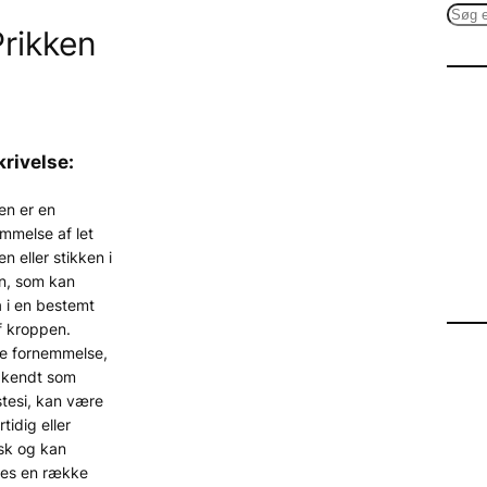
S
Prikken
e
a
r
c
h
rivelse:
en er en
mmelse af let
en eller stikken i
n, som kan
 i en bestemt
f kroppen.
e fornemmelse,
 kendt som
tesi, kan være
rtidig eller
sk og kan
des en række