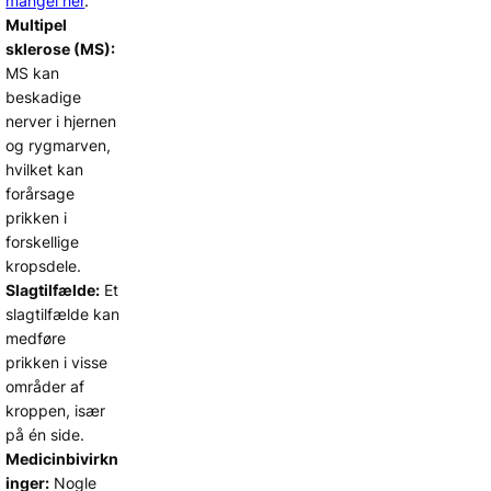
mangel her
.
Multipel
sklerose (MS):
MS kan
beskadige
nerver i hjernen
og rygmarven,
hvilket kan
forårsage
prikken i
forskellige
kropsdele.
Slagtilfælde:
Et
slagtilfælde kan
medføre
prikken i visse
områder af
kroppen, især
på én side.
Medicinbivirkn
inger:
Nogle