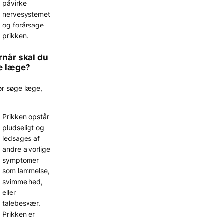
påvirke
nervesystemet
og forårsage
prikken.
rnår skal du
e læge?
ør søge læge,
Prikken opstår
pludseligt og
ledsages af
andre alvorlige
symptomer
som lammelse,
svimmelhed,
eller
talebesvær.
Prikken er