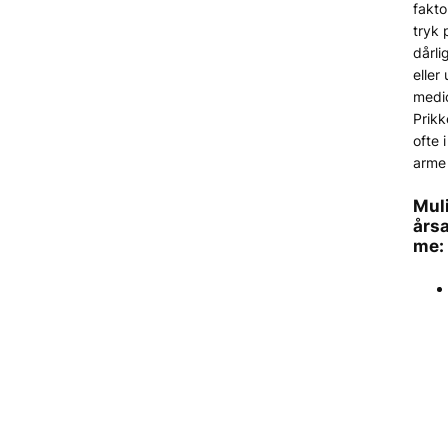
fakto
tryk 
dårli
eller
medic
Prik
ofte 
arme
Mul
års
me: