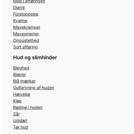
Blod i afføringen
Diarré
Forstoppelse
Kvalme
Mavekramper
Mavesmerter
Oppustethed
Sort afføring
Hud og slimhinder
Bleghed
Blærer
Blå mærker
Gulfarvning af huden
Hævelse
Kløe
Rødme i huden
Sår
Udslæt
Tør hud