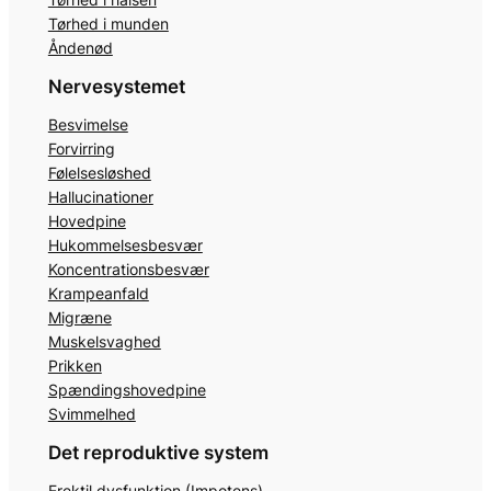
Tørhed i munden
Åndenød
Nervesystemet
Besvimelse
Forvirring
Følelsesløshed
Hallucinationer
Hovedpine
Hukommelsesbesvær
Koncentrationsbesvær
Krampeanfald
Migræne
Muskelsvaghed
Prikken
Spændingshovedpine
Svimmelhed
Det reproduktive system
Erektil dysfunktion (Impotens)