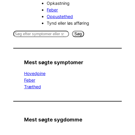
Opkastning
Feber
Oppustethed
Tynd eller løs afføring
S
Søg
e
a
r
c
Mest søgte symptomer
h
Hovedpine
Feber
Træthed
Mest søgte sygdomme