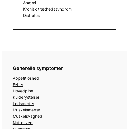
Anæmi
Kronisk træthedssyndrom
Diabetes
Generelle symptomer
Appetitløshed
Feber
Hovedpine
Kulderystelser
Ledsmerter
Muskelsmerter
Muskelsvaghed
Nattesved
Svedture