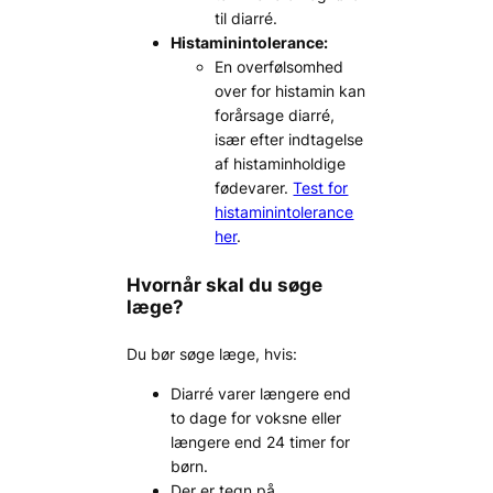
til diarré.
Histaminintolerance:
En overfølsomhed
over for histamin kan
forårsage diarré,
især efter indtagelse
af histaminholdige
fødevarer.
Test for
histaminintolerance
her
.
Hvornår skal du søge
læge?
Du bør søge læge, hvis:
Diarré varer længere end
to dage for voksne eller
længere end 24 timer for
børn.
Der er tegn på