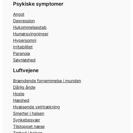
Psykiske symptomer
Angst
Depression
Hukommelsestab
Humørsvingninger
Hypersomni
Irritabilitet
Paranoia
Søvnløshed
Luftvejene
Brændende fornemmelse i munden
Dårlig ånde
Hoste
Hæshed
Hvæsende vejrtrækning
Smerter i halsen
Synkebesvær
Tilstoppet næse
Tørhed i halsen