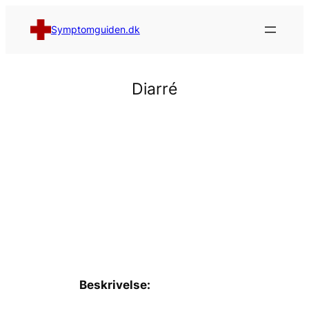
Spring
til
Symptomguiden.dk
indhold
Diarré
Beskrivelse: