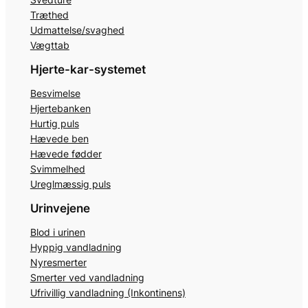
Træthed
Udmattelse/svaghed
Vægttab
Hjerte-kar-systemet
Besvimelse
Hjertebanken
Hurtig puls
Hævede ben
Hævede fødder
Svimmelhed
Ureglmæssig puls
Urinvejene
Blod i urinen
Hyppig vandladning
Nyresmerter
Smerter ved vandladning
Ufrivillig vandladning (Inkontinens)