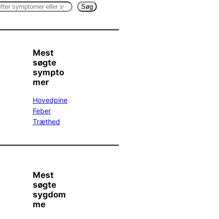
Søg
Mest
søgte
sympto
mer
Hovedpine
Feber
Træthed
Mest
søgte
sygdom
me