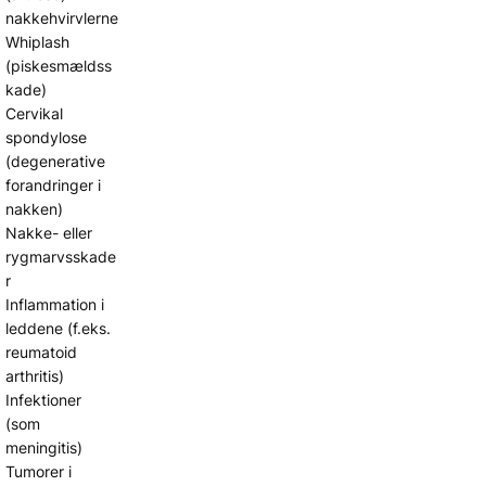
nakkehvirvlerne
Whiplash
(piskesmældss
kade)
Cervikal
spondylose
(degenerative
forandringer i
nakken)
Nakke- eller
rygmarvsskade
r
Inflammation i
leddene (f.eks.
reumatoid
arthritis)
Infektioner
(som
meningitis)
Tumorer i