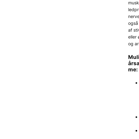
musk
ledpr
nerve
også
af st
eller
og a
Mul
års
me: