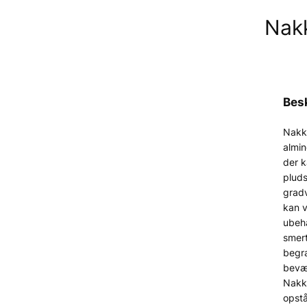
Nak
Besk
Nakk
almin
der 
pluds
gradv
kan v
ubeha
smer
begr
bevæ
Nakk
opstå