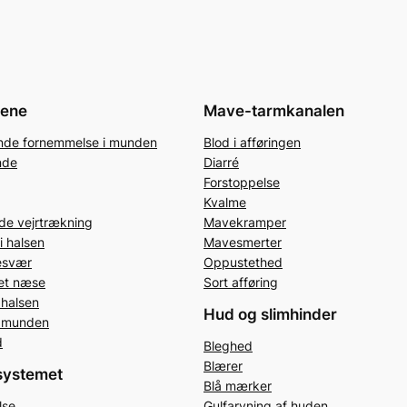
jene
Mave-tarmkanalen
de fornemmelse i munden
Blod i afføringen
nde
Diarré
Forstoppelse
Kvalme
e vejrtrækning
Mavekramper
i halsen
Mavesmerter
esvær
Oppustethed
pet næse
Sort afføring
 halsen
Hud og slimhinder
i munden
d
Bleghed
Blærer
systemet
Blå mærker
lse
Gulfarvning af huden