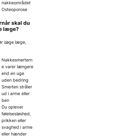
nakkeområdet
Osteoporose
rnår skal du
e læge?
ør søge læge,
Nakkesmertern
e varer længere
end en uge
uden bedring
Smerten stråler
ud i arme eller
ben
Du oplever
følelsesløshed,
prikken eller
svaghed i arme
eller hænder