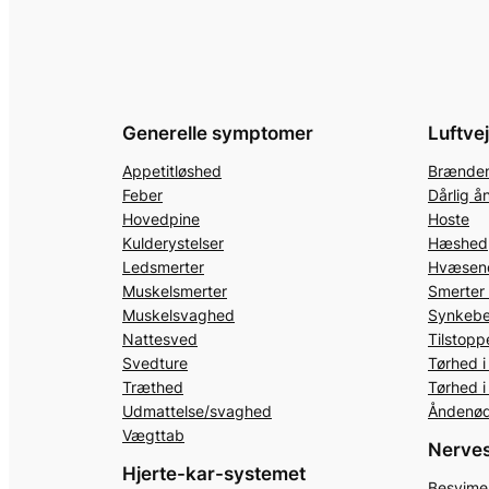
Generelle symptomer
Luftve
Appetitløshed
Brænden
Feber
Dårlig å
Hovedpine
Hoste
Kulderystelser
Hæshed
Ledsmerter
Hvæsend
Muskelsmerter
Smerter 
Muskelsvaghed
Synkeb
Nattesved
Tilstop
Svedture
Tørhed i
Træthed
Tørhed 
Udmattelse/svaghed
Åndenø
Vægttab
Nerve
Hjerte-kar-systemet
Besvime