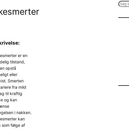
S
kesmerter
e
a
r
c
h
rivelse:
esmerter er en
delig tilstand,
kan opstå
eligt eller
ist. Smerten
ariere fra mild
g til kraftig
te og kan
ænse
gelsen i nakken.
esmerter kan
 som følge af