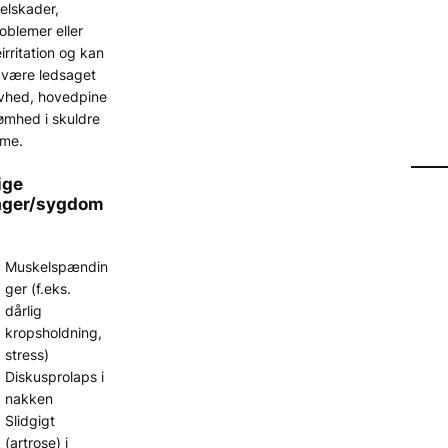
elskader,
oblemer eller
irritation og kan
 være ledsaget
ivhed, hovedpine
 ømhed i skuldre
rme.
ige
ager/sygdom
Muskelspændin
ger (f.eks.
dårlig
kropsholdning,
stress)
Diskusprolaps i
nakken
Slidgigt
(artrose) i