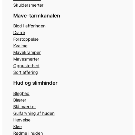
Skuldersmerter
Mave-tarmkanalen
Blod i afføringen
Diarré
Forstoppelse
Kvalme
Mavekramper
Mavesmerter
Oppustethed
Sort afføring
Hud og slimhinder
Bleghed
Blærer
Blå mærker
Gulfarvning af huden
Hævelse
Kløe
Rødme i huden