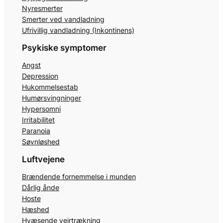
Nyresmerter
Smerter ved vandladning
Ufrivillig vandladning (Inkontinens)
Psykiske symptomer
Angst
Depression
Hukommelsestab
Humørsvingninger
Hypersomni
Irritabilitet
Paranoia
Søvnløshed
Luftvejene
Brændende fornemmelse i munden
Dårlig ånde
Hoste
Hæshed
Hvæsende vejrtrækning