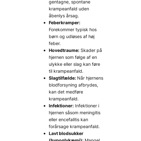
gentagne, spontane
krampeanfald uden
åbenlys årsag.
Feberkramper:
Forekommer typisk hos
børn og udløses af høj
feber.
Hovedtraume:
Skader på
hjernen som følge af en
ulykke eller slag kan føre
til krampeanfald.
Slagtilfælde:
Når hjernens
blodforsyning afbrydes,
kan det medføre
krampeanfald.
Infektioner:
Infektioner i
hjernen såsom meningitis
eller encefalitis kan
forårsage krampeanfald.
Lavt blodsukker
(hypoglykæmi):
Mangel