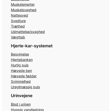
Muskelsmerter
Muskelsvaghed
Nattesved
Svedture
Træthed
Udmattelse/svaghed
Vægttab
Hjerte-kar-systemet
Besvimelse
Hjertebanken
Hurtig puls
Hævede ben
Hævede fødder
Svimmelhed
Ureglmæssig puls
Urinvejene
Blod i urinen
Hyppig vandladning