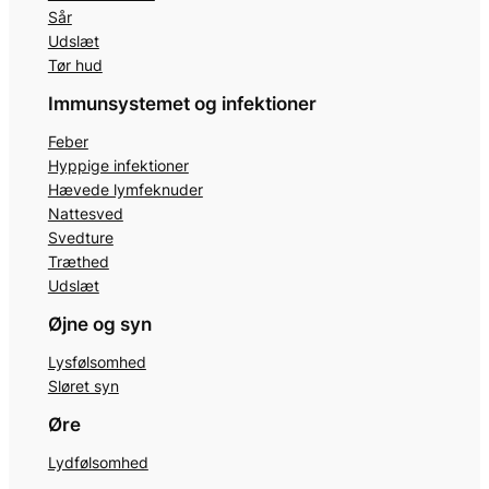
Sår
Udslæt
Tør hud
Immunsystemet og infektioner
Feber
Hyppige infektioner
Hævede lymfeknuder
Nattesved
Svedture
Træthed
Udslæt
Øjne og syn
Lysfølsomhed
Sløret syn
Øre
Lydfølsomhed