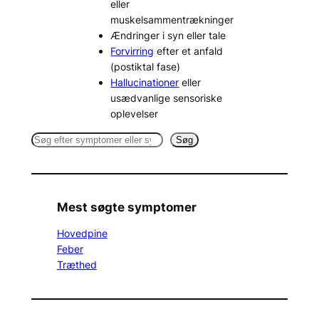
eller
muskelsammentrækninger
Ændringer i syn eller tale
Forvirring
efter et anfald
(postiktal fase)
Hallucinationer
eller
usædvanlige sensoriske
oplevelser
S
Søg
e
a
r
c
Mest søgte symptomer
h
Hovedpine
Feber
Træthed