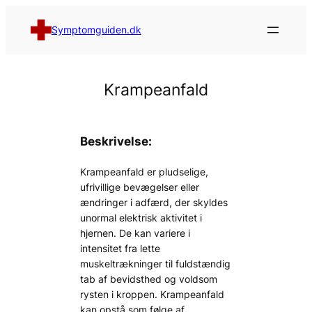
Spring
til
Symptomguiden.dk
indhold
Krampeanfald
Beskrivelse:
Krampeanfald er pludselige,
ufrivillige bevægelser eller
ændringer i adfærd, der skyldes
unormal elektrisk aktivitet i
hjernen. De kan variere i
intensitet fra lette
muskeltrækninger til fuldstændig
tab af bevidsthed og voldsom
rysten i kroppen. Krampeanfald
kan opstå som følge af