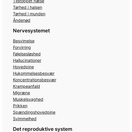
Tilstoppet næse
Tørhed i halsen
Tørhed i munden
Åndenød
Nervesystemet
Besvimelse
Forvirring
Følelsesløshed
Hallucinationer
Hovedpine
Hukommelsesbesvær
Koncentrationsbesvær
Krampeanfald
Migræne
Muskelsvaghed
Prikken
Spændingshovedpine
Svimmelhed
Det reproduktive system