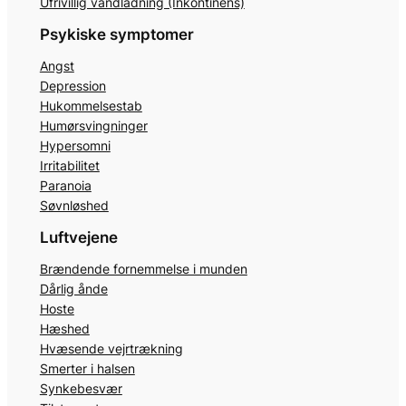
Ufrivillig vandladning (Inkontinens)
Psykiske symptomer
Angst
Depression
Hukommelsestab
Humørsvingninger
Hypersomni
Irritabilitet
Paranoia
Søvnløshed
Luftvejene
Brændende fornemmelse i munden
Dårlig ånde
Hoste
Hæshed
Hvæsende vejrtrækning
Smerter i halsen
Synkebesvær