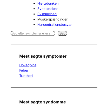
Hjertebanken
Svedtendens
Svimmelhed
Muskelspændinger
Koncentrationsbesvær
S
Søg
e
a
r
c
Mest søgte symptomer
h
Hovedpine
Feber
Træthed
Mest søgte sygdomme