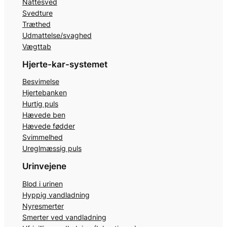
Nattesved
Svedture
Træthed
Udmattelse/svaghed
Vægttab
Hjerte-kar-systemet
Besvimelse
Hjertebanken
Hurtig puls
Hævede ben
Hævede fødder
Svimmelhed
Ureglmæssig puls
Urinvejene
Blod i urinen
Hyppig vandladning
Nyresmerter
Smerter ved vandladning