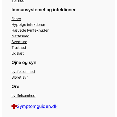
Tør hud
Immunsystemet og infektioner
Feber
Hyppige infektioner
Hævede lymfeknuder
Nattesved
Svedture
Træthed
Udslæt
Øjne og syn
Lysfølsomhed
Sløret syn
Øre
Lydfølsomhed
Symptomguiden.dk