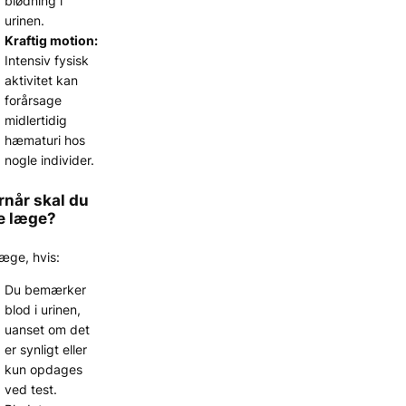
blødning i
urinen.
Kraftig motion:
Intensiv fysisk
aktivitet kan
forårsage
midlertidig
hæmaturi hos
nogle individer.
rnår skal du
e læge?
æge, hvis:
Du bemærker
blod i urinen,
uanset om det
er synligt eller
kun opdages
ved test.