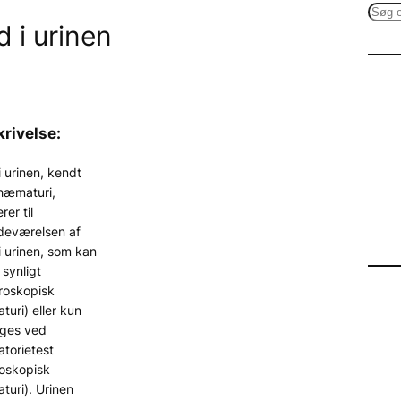
S
d i urinen
e
a
r
c
h
rivelse:
i urinen, kendt
hæmaturi,
rer til
edeværelsen af
i urinen, som kan
synligt
roskopisk
uri) eller kun
ges ved
atorietest
roskopisk
uri). Urinen