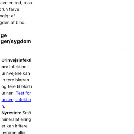
ave en rød, rosa
 brun farve
ngigt af
den af blod.
ige
ager/sygdom
Urinvejsinfekti
on:
Infektion i
urinvejene kan
irritere blæren
og føre til blod i
urinen.
Test for
urinvejsinfektio
n
.
Nyresten:
Små
mineralaflejring
er kan irritere
nyrerne eller