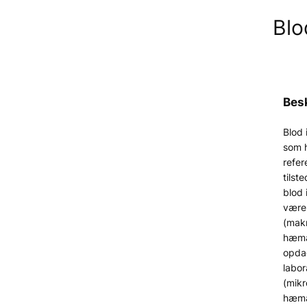
Blo
Besk
Blod 
som 
refere
tilst
blod 
være 
(mak
hæmat
opda
labor
(mik
hæmat