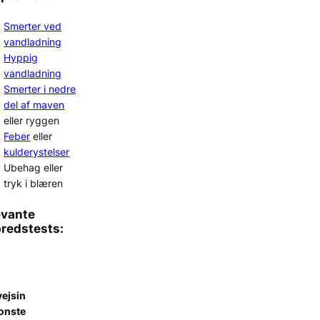
Smerter ved
vandladning
Hyppig
vandladning
Smerter i nedre
del af maven
eller ryggen
Feber
eller
kulderystelser
Ubehag eller
tryk i blæren
evante
bredstests:
vejsin
ionste