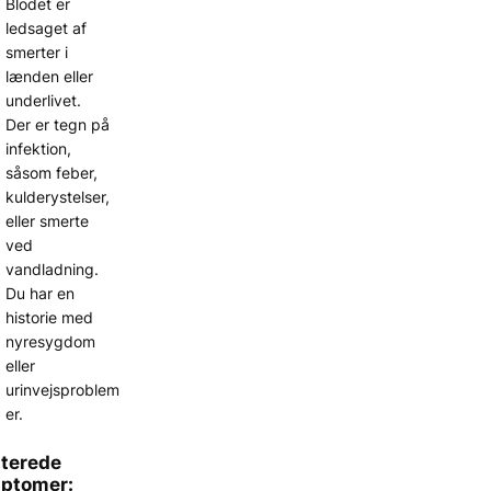
Blodet er
ledsaget af
smerter i
lænden eller
underlivet.
Der er tegn på
infektion,
såsom feber,
kulderystelser,
eller smerte
ved
vandladning.
Du har en
historie med
nyresygdom
eller
urinvejsproblem
er.
aterede
ptomer: