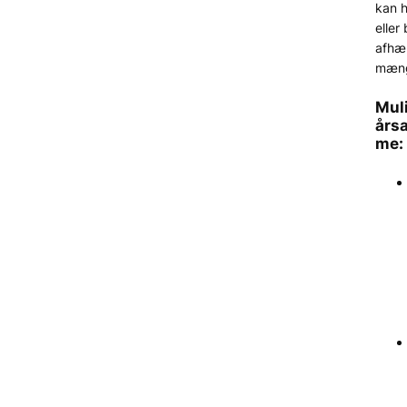
kan h
eller
afhæ
mæng
Mul
års
me: