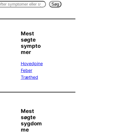
Søg
Mest
søgte
sympto
mer
Hovedpine
Feber
Træthed
Mest
søgte
sygdom
me