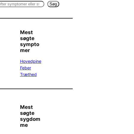
Søg
Mest
søgte
sympto
mer
Hovedpine
Feber
Træthed
Mest
søgte
sygdom
me