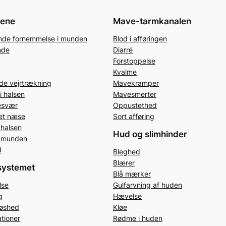
jene
Mave-tarmkanalen
de fornemmelse i munden
Blod i afføringen
nde
Diarré
Forstoppelse
Kvalme
e vejrtrækning
Mavekramper
i halsen
Mavesmerter
esvær
Oppustethed
pet næse
Sort afføring
 halsen
Hud og slimhinder
i munden
d
Bleghed
Blærer
systemet
Blå mærker
lse
Gulfarvning af huden
g
Hævelse
løshed
Kløe
ationer
Rødme i huden