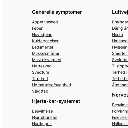
Generelle symptomer
Luftve
Appetitløshed
Brænden
Feber
Dårlig å
Hovedpine
Hoste
Kulderystelser
Hæshed
Ledsmerter
Hvæsend
Muskelsmerter
Smerter 
Muskelsvaghed
Synkeb
Nattesved
Tilstop
Svedture
Tørhed i
Træthed
Tørhed 
Udmattelse/svaghed
Åndenø
Vægttab
Nerve
Hjerte-kar-systemet
Besvime
Besvimelse
Forvirrin
Hjertebanken
Følelses
Hurtig puls
Hallucin