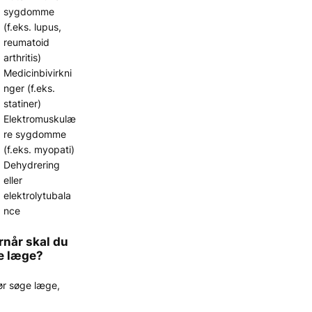
sygdomme
(f.eks. lupus,
reumatoid
arthritis)
Medicinbivirkni
nger (f.eks.
statiner)
Elektromuskulæ
re sygdomme
(f.eks. myopati)
Dehydrering
eller
elektrolytubala
nce
rnår skal du
e læge?
ør søge læge,