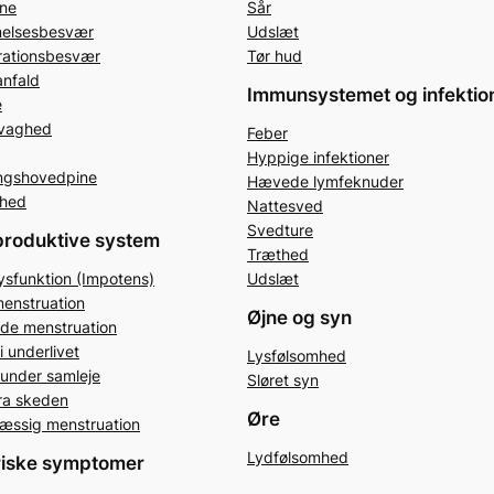
ne
Sår
elsesbesvær
Udslæt
rationsbesvær
Tør hud
nfald
Immunsystemet og infektio
e
vaghed
Feber
Hyppige infektioner
gshovedpine
Hævede lymfeknuder
hed
Nattesved
Svedture
produktive system
Træthed
dysfunktion (Impotens)
Udslæt
menstruation
Øjne og syn
de menstruation
i underlivet
Lysfølsomhed
under samleje
Sløret syn
ra skeden
Øre
æssig menstruation
Lydfølsomhed
riske symptomer