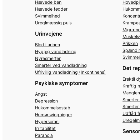
Hævede ben
Hovedpi
Hævede fødder
Hukomm
Svimmelhed
Koncent
Ureglmæssig puls
Krampea
Migræn
Urinvejene
Muskels
Prikken
Blod i urinen
Spændin
Hyppig vandladning
Svimmel
Nyresmerter
Smerter ved vandladning
Det re
Ufrivillig vandladning (Inkontinens)
Erektil 
Psykiske symptomer
Kraftig 
Manglen
Angst
Smerter 
Depression
Smerter 
Hukommelsestab
Udflåd f
Humørsvingninger
Uregelm
Hypersomni
Irritabilitet
Senso
Paranoia