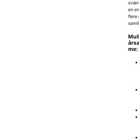
svær
en en
flere
samti
Mul
års
me: