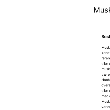
Musk
Besk
Musk
kend
refer
eller
musk
være 
skade
overa
eller
medic
Musk
varier