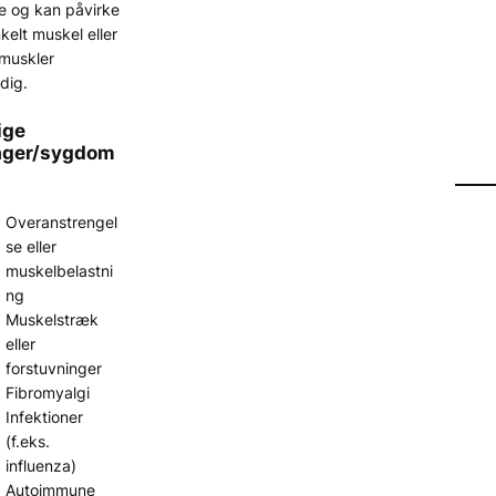
e og kan påvirke
kelt muskel eller
 muskler
dig.
ige
ager/sygdom
Overanstrengel
se eller
muskelbelastni
ng
Muskelstræk
eller
forstuvninger
Fibromyalgi
Infektioner
(f.eks.
influenza)
Autoimmune