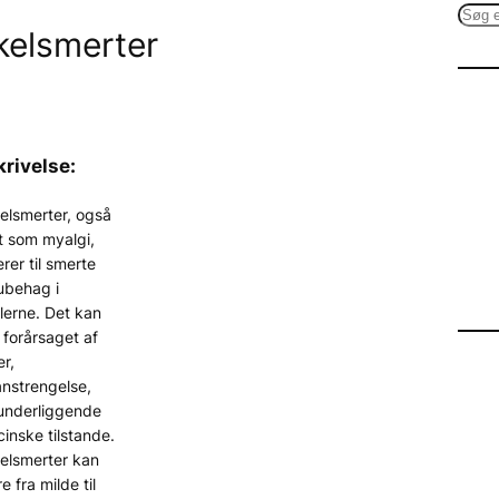
S
elsmerter
e
a
r
c
h
rivelse:
elsmerter, også
t som myalgi,
erer til smerte
 ubehag i
lerne. Det kan
forårsaget af
r,
nstrengelse,
 underliggende
inske tilstande.
elsmerter kan
e fra milde til