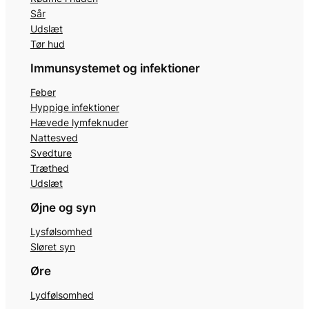
Sår
Udslæt
Tør hud
Immunsystemet og infektioner
Feber
Hyppige infektioner
Hævede lymfeknuder
Nattesved
Svedture
Træthed
Udslæt
Øjne og syn
Lysfølsomhed
Sløret syn
Øre
Lydfølsomhed