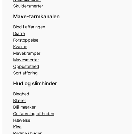
Skuldersmerter
Mave-tarmkanalen
Blod i afføringen
Diarré
Forstoppelse
Kvalme
Mavekramper
Mavesmerter
Oppustethed
Sort afføring
Hud og slimhinder
Bleghed
Blærer
Blå mærker
Gulfarvning af huden
Hævelse
Kløe
Rødme i huden