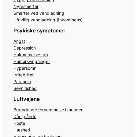
Nyresmerter
Smerter ved vandladning
Ufrivillig vandladning (Inkontinens)
Psykiske symptomer
Angst
Depression
Hukommelsestab
Humørsvingninger
Hypersomni
Irritabilitet
Paranoia
Søvnløshed
Luftvejene
Brændende fornemmelse i munden
Dårlig ånde
Hoste
Hæshed
Hvæsende vejrtrækning