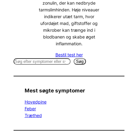
zonulin, der kan nedbryde
tarmslimhinden. Høje niveauer
indikerer utæt tarm, hvor
ufordøjet mad, giftstoffer og
mikrober kan trænge ind i
blodbanen og skabe øget
inflammation.
Bestil test her
S
Søg
e
a
r
c
Mest søgte symptomer
h
Hovedpine
Feber
Træthed