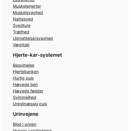
Muskelsmerter
Muskelsvaghed
Nattesved
Svedture
Træthed
Udmattelse/svaghed
Vægttab
Hjerte-kar-systemet
Besvimelse
Hjertebanken
Hurtig puls
Hævede ben
Hævede fødder
Svimmelhed
Ureglmæssig puls
Urinvejene
Blod i urinen
Hyppig vandladning