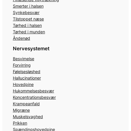
Smerter i halsen
Synkebesvær
Tilstoppet næse
Tørhed i halsen
Tørhed i munden
Åndenød
Nervesystemet
Besvimelse
Forvirring
Følelsesløshed
Hallucinationer
Hovedpine
Hukommelsesbesvær
Koncentrationsbesvær
Krampeanfald
Migræne
Muskelsvaghed
Prikken
Spændingshovedpine