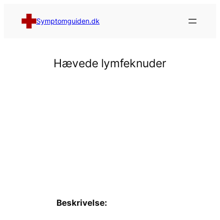
Spring
til
Symptomguiden.dk
indhold
Hævede lymfeknuder
Beskrivelse: