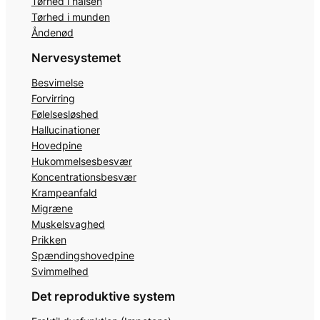
Tørhed i halsen
Tørhed i munden
Åndenød
Nervesystemet
Besvimelse
Forvirring
Følelsesløshed
Hallucinationer
Hovedpine
Hukommelsesbesvær
Koncentrationsbesvær
Krampeanfald
Migræne
Muskelsvaghed
Prikken
Spændingshovedpine
Svimmelhed
Det reproduktive system