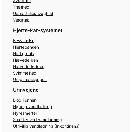
Svedture
Træthed
Udmattelse/svaghed
Vægttab
Hjerte-kar-systemet
Besvimelse
Hjertebanken
Hurtig puls
Hævede ben
Hævede fødder
Svimmelhed
Ureglmæssig puls
Urinvejene
Blod i urinen
Hyppig vandladning
Nyresmerter
Smerter ved vandladning
Ufrivillig vandladning (Inkontinens)