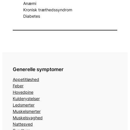
Anæmi
Kronisk træthedssyndrom
Diabetes
Generelle symptomer
Appetitløshed
Feber
Hovedpine
Kulderystelser
Ledsmerter
Muskelsmerter
Muskelsvaghed
Nattesved