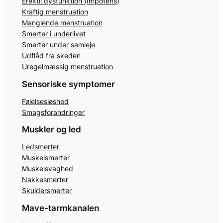
Erektil dysfunktion (Impotens)
Kraftig menstruation
Manglende menstruation
Smerter i underlivet
Smerter under samleje
Udflåd fra skeden
Uregelmæssig menstruation
Sensoriske symptomer
Følelsesløshed
Smagsforandringer
Muskler og led
Ledsmerter
Muskelsmerter
Muskelsvaghed
Nakkesmerter
Skuldersmerter
Mave-tarmkanalen