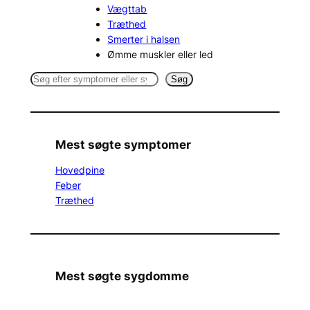
Vægttab
Træthed
Smerter i halsen
Ømme muskler eller led
S
Søg
e
a
r
c
Mest søgte symptomer
h
Hovedpine
Feber
Træthed
Mest søgte sygdomme