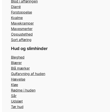
Blod i afføringen
Diarré
Forstoppelse
Kvalme
Mavekramper
Mavesmerter
Oppustethed
Sort afføring
Hud og slimhinder
Bleghed
Blærer
Blå mærker
Gulfarvning af huden
Hævelse
Kløe
Rødme i huden
Sår
Udslæt
Tør hud