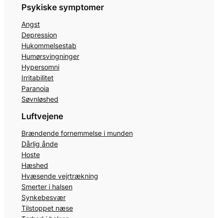
Psykiske symptomer
Angst
Depression
Hukommelsestab
Humørsvingninger
Hypersomni
Irritabilitet
Paranoia
Søvnløshed
Luftvejene
Brændende fornemmelse i munden
Dårlig ånde
Hoste
Hæshed
Hvæsende vejrtrækning
Smerter i halsen
Synkebesvær
Tilstoppet næse